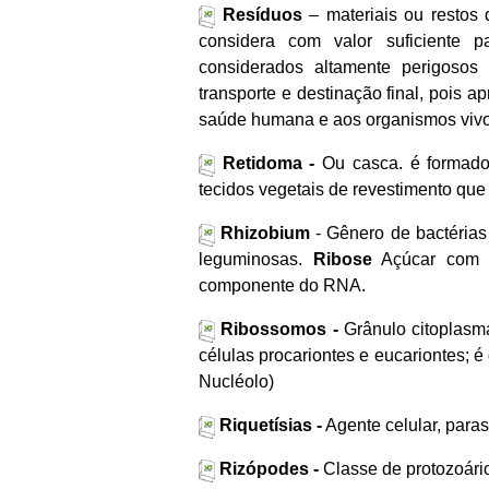
Resíduos
– materiais ou restos 
considera com valor suficiente p
considerados altamente perigosos
transporte e destinação final, pois a
saúde humana e aos organismos vivo
Retidoma -
Ou casca. é formado 
tecidos vegetais de revestimento qu
Rhizobium
- Gênero de bactérias
leguminosas.
Ribose
Açúcar com c
componente do RNA.
Ribossomos -
Grânulo citoplasmá
células procariontes e eucariontes; 
Nucléolo)
Riquetísias -
Agente celular, paras
Rizópodes -
Classe de protozoár