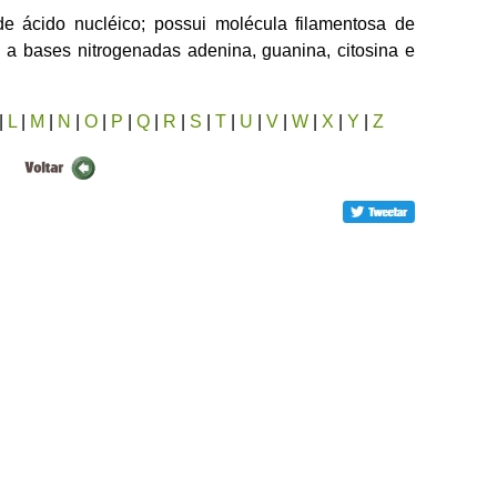
de ácido nucléico; possui molécula filamentosa de
e a bases nitrogenadas adenina, guanina, citosina e
|
L
|
M
|
N
|
O
|
P
|
Q
|
R
|
S
|
T
|
U
|
V
|
W
|
X
|
Y
|
Z