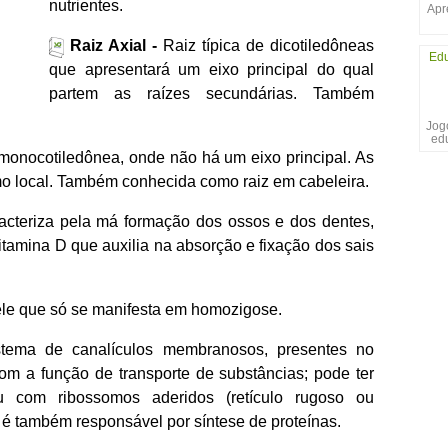
nutrientes.
Apr
Raiz Axial -
Raiz típica de dicotiledôneas
Edu
que apresentará um eixo principal do qual
partem as raízes secundárias. Também
Jogo
ed
 monocotiledônea, onde não há um eixo principal. As
mo local. Também conhecida como raiz em cabeleira.
cteriza pela má formação dos ossos e dos dentes,
itamina D que auxilia na absorção e fixação dos sais
le que só se manifesta em homozigose.
tema de canalículos membranosos, presentes no
com a função de transporte de substâncias; pode ter
ou com ribossomos aderidos (retículo rugoso ou
é também responsável por síntese de proteínas.