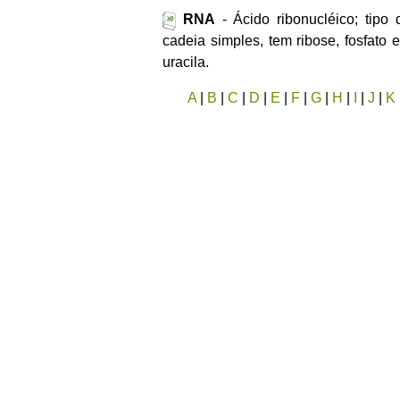
RNA
- Ácido ribonucléico; tipo 
cadeia simples, tem ribose, fosfato 
uracila.
A
|
B
|
C
|
D
|
E
|
F
|
G
|
H
|
I
|
J
|
K