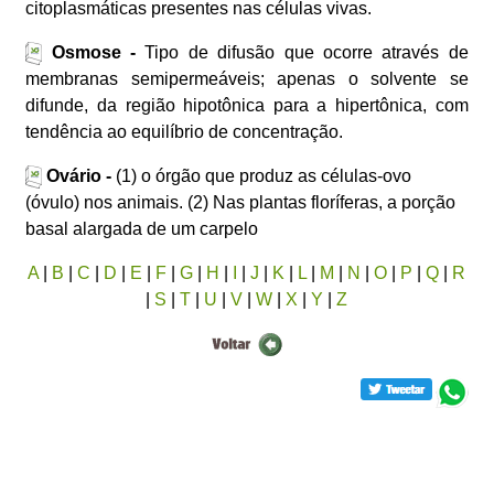
citoplasmáticas presentes nas células vivas.
Osmose -
Tipo de difusão que ocorre através de
membranas semipermeáveis; apenas o solvente se
difunde, da região hipotônica para a hipertônica, com
tendência ao equilíbrio de concentração.
Ovário -
(1) o órgão que produz as células-ovo
(óvulo) nos animais. (2) Nas plantas floríferas, a porção
basal alargada de um carpelo
A
|
B
|
C
|
D
|
E
|
F
|
G
|
H
|
I
|
J
|
K
|
L
|
M
|
N
|
O
|
P
|
Q
|
R
|
S
|
T
|
U
|
V
|
W
|
X
|
Y
|
Z