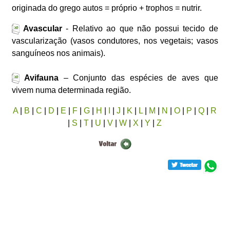
originada do grego autos = próprio + trophos = nutrir.
Avascular
- Relativo ao que não possui tecido de
vascularização (vasos condutores, nos vegetais; vasos
sanguíneos nos animais).
Avifauna
– Conjunto das espécies de aves que
vivem numa determinada região.
A
|
B
|
C
|
D
|
E
|
F
|
G
|
H
|
I
|
J
|
K
|
L
|
M
|
N
|
O
|
P
|
Q
|
R
|
S
|
T
|
U
|
V
|
W
|
X
|
Y
|
Z