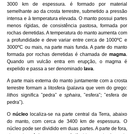
3000 km de espessura. é formado por material
semelhante ao da crosta terrestre, submetido a pressão
intensa e à temperatura elevada. O manto possui partes
menos rígidas, de consistência pastosa, formada por
rochas derretidas. A temperatura do manto aumenta com
a profundidade e deve variar entre cerca de 1000ºC e
3000ºC ou mais, na parte mais funda. A parte do manto
formada por rochas derretidas é chamada de
magma
.
Quando um vulcão entra em erupção, o magma é
expelido e passa a ser denominado
lava
.
A parte mais externa do manto juntamente com a crosta
terrestre formam a litosfera (palavra que vem do grego:
lithos
significa "pedra" e
sphaira
, "esfera"; "esfera de
pedra").
O
núcleo
localiza-se na parte central da Terra, abaixo
do manto, com cerca de 3400 km de espessura. O
núcleo pode ser dividido em duas partes. A parte de fora,