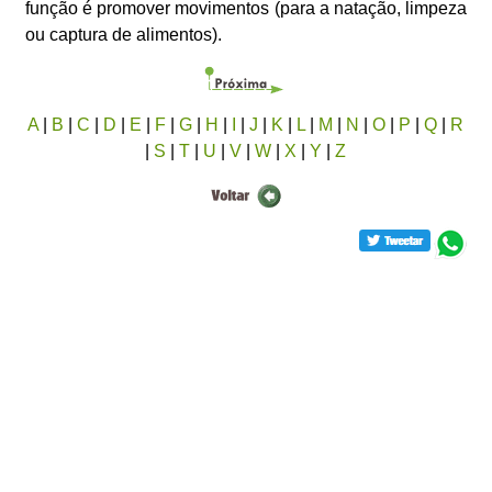
função é promover movimentos (para a natação, limpeza
ou captura de alimentos).
A
|
B
|
C
|
D
|
E
|
F
|
G
|
H
|
I
|
J
|
K
|
L
|
M
|
N
|
O
|
P
|
Q
|
R
|
S
|
T
|
U
|
V
|
W
|
X
|
Y
|
Z