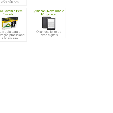
vocabulários
vro Jovem e Bem-
[Amazon] Novo Kindle
Sucedido
10ª geração
Um guia para a
O famoso leitor de
ização profissional
livros digitais
e financeira