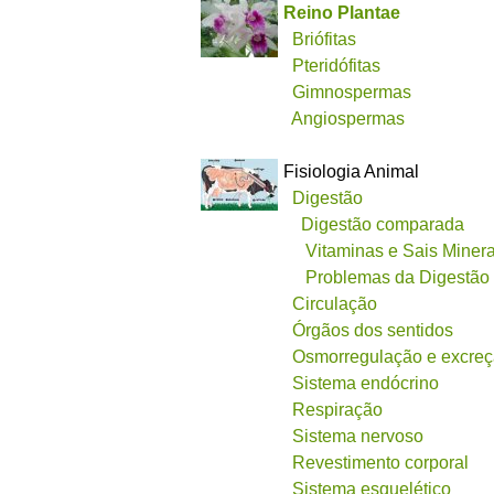
Reino Plantae
Briófitas
Pteridófitas
Gimnospermas
Angiospermas
Fisiologia Animal
Digestão
Digestão comparada
Vitaminas e Sais Minera
Problemas da Digestão
Circulação
Órgãos dos sentidos
Osmorregulação e excre
Sistema endócrino
Respiração
Sistema nervoso
Revestimento corporal
Sistema esquelético