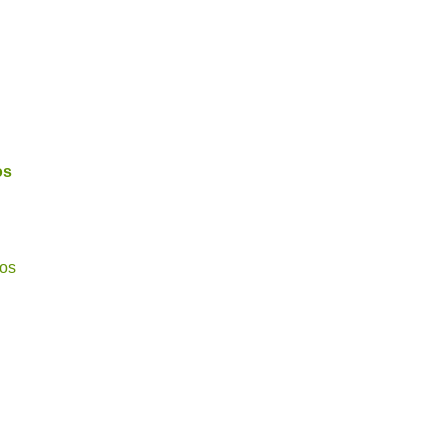
os
dos