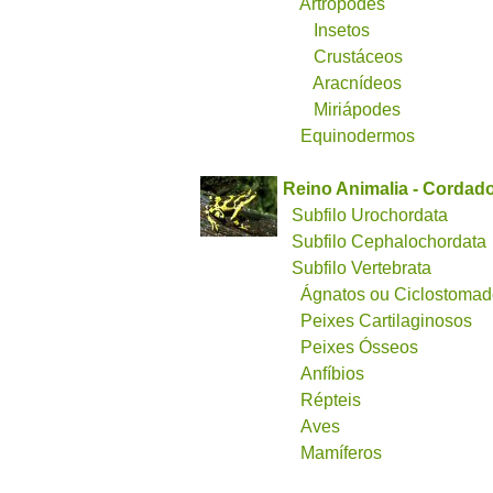
Artropodes
Insetos
Crustáceos
Aracnídeos
Miriápodes
Equinodermos
Reino Animalia - Cordad
Subfilo Urochordata
Subfilo Cephalochordata
Subfilo Vertebrata
Ágnatos ou Ciclostoma
Peixes Cartilaginosos
Peixes Ósseos
Anfíbios
Répteis
Aves
Mamíferos