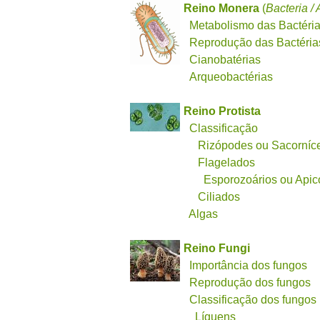
Reino Monera
(
Bacteria /
Metabolismo das Bactéri
Reprodução das Bactéria
Cianobatérias
Arqueobactérias
Reino Protista
Classificação
Rizópodes ou Sacorníc
Flagelados
Esporozoários ou Api
Ciliados
Algas
Reino Fungi
Importância dos fungos
Reprodução dos fungos
Classificação dos fungos
Líquens