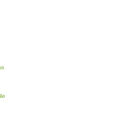
is
ção