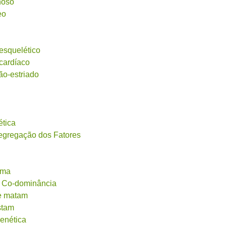
noso
eo
esquelético
 cardíaco
ão-estriado
ética
Segregação dos Fatores
ama
u Co-dominância
ue matam
stam
genética