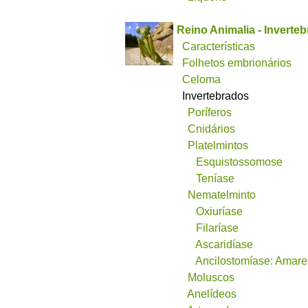
Reino Animalia - Inverte
Características
Folhetos embrionários
Celoma
Invertebrados
Poríferos
Cnidários
Platelmintos
Esquistossomose
Teníase
Nematelminto
Oxiuríase
Filaríase
Ascaridíase
Ancilostomíase: Amare
Moluscos
Anelídeos