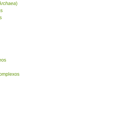
 Archaea
)
as
s
eos
complexos