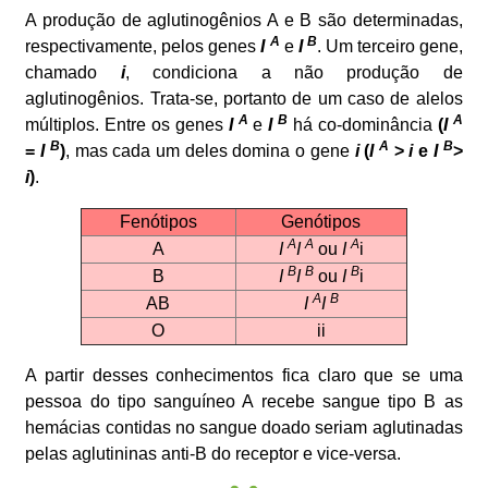
A produção de aglutinogênios A e B são determinadas,
A
B
respectivamente, pelos genes
I
e
I
. Um terceiro gene,
chamado
i
, condiciona a não produção de
aglutinogênios. Trata-se, portanto de um caso de alelos
A
B
A
múltiplos. Entre os genes
I
e
I
há co-dominância
(
I
B
A
B
=
I
)
, mas cada um deles domina o gene
i
(
I
>
i
e
I
>
i
)
.
Fenótipos
Genótipos
A
A
A
A
I
I
ou
I
i
B
B
B
B
I
I
ou
I
i
A
B
AB
I
I
O
ii
A partir desses conhecimentos fica claro que se uma
pessoa do tipo sanguíneo A recebe sangue tipo B as
hemácias contidas no sangue doado seriam aglutinadas
pelas aglutininas anti-B do receptor e vice-versa.