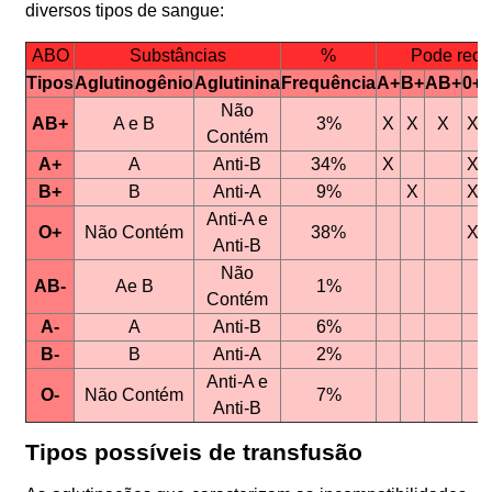
diversos tipos de sangue:
ABO
Substâncias
%
Pode rece
Tipos
Aglutinogênio
Aglutinina
Frequência
A+
B+
AB+
0+
Não
AB+
A e B
3%
X
X
X
X
Contém
A+
A
Anti-B
34%
X
X
B+
B
Anti-A
9%
X
X
Anti-A e
O+
Não Contém
38%
X
Anti-B
Não
AB-
Ae B
1%
Contém
A-
A
Anti-B
6%
B-
B
Anti-A
2%
Anti-A e
O-
Não Contém
7%
Anti-B
Tipos possíveis de transfusão