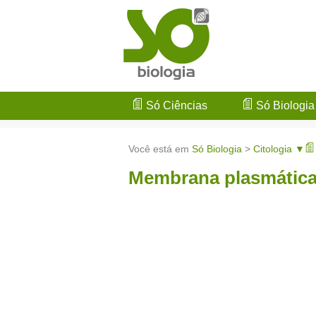
Só Ciências
Só Biologia
Você está em
Só Biologia
>
Citologia ▼
Membrana plasmátic