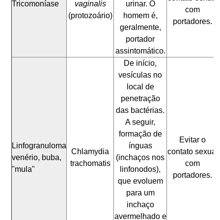
Tricomoníase
vaginalis
urinar. O
com
(protozoário)
homem é,
portadores.
geralmente,
portador
assintomático.
De início,
vesículas no
local de
penetração
das bactérias.
A seguir,
formação de
Evitar o
Linfogranuloma
ínguas
Chlamydia
contato sexual
venério, buba,
(inchaços nos
trachomatis
com
"mula"
linfonodos),
portadores.
que evoluem
para um
inchaço
avermelhado e