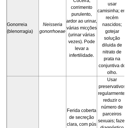
Coceira,
usar
corrimento
camisinha; em
purulento,
recém
ardor ao urinar,
Gonorreia
Neisseria
nascidos;
várias micções
(blenorragia)
gonorrhoeae
gotejar
(urinar várias
solução
vezes). Pode
diluida de
levar a
nitrato de
infertilidade.
prata na
conjuntiva do
olho.
Usar
preservativos
regularmente,
reduzir o
número de
Ferida coberta
parceiros
de secreção
sexuais; fazer
clara, com pús
diagnóstico