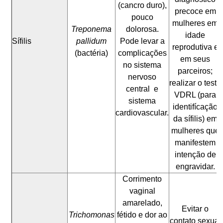
(cancro duro),
precoce em
pouco
mulheres em
Treponema
dolorosa.
idade
Sífilis
pallidum
Pode levar a
reprodutiva e
(bactéria)
complicações
em seus
no sistema
parceiros;
nervoso
realizar o teste
central e
VDRL (para
sistema
identifícação
cardiovascular.
da sífilis) em
mulheres que
manifestem
intenção de
engravidar.
Corrimento
vaginal
amarelado,
Evitar o
Trichomonas
fétido e dor ao
contato sexual