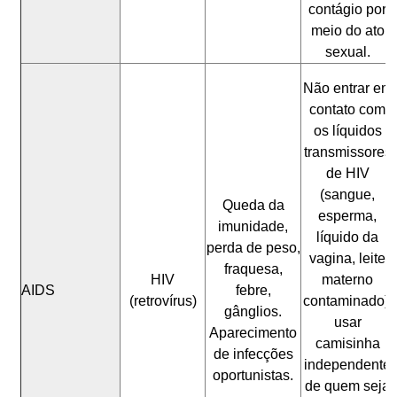
contágio por
meio do ato
sexual.
Não entrar em
contato com
os líquidos
transmissores
de HIV
(sangue,
Queda da
esperma,
imunidade,
líquido da
perda de peso,
vagina, leite
fraquesa,
HIV
materno
AIDS
febre,
(retrovírus)
contaminado);
gânglios.
usar
Aparecimento
camisinha
de infecções
independente
oportunistas.
de quem seja