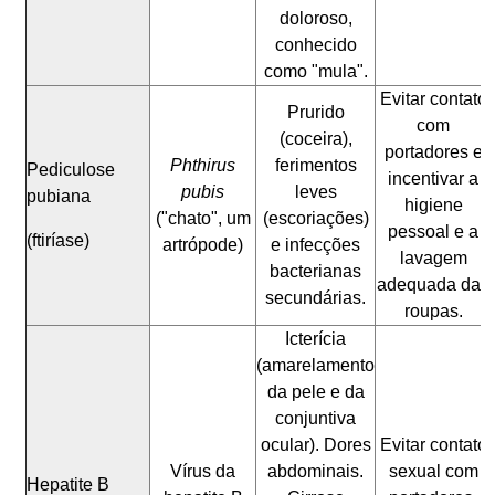
doloroso,
conhecido
como "mula".
Evitar contato
Prurido
com
(coceira),
portadores e
Phthirus
ferimentos
Pediculose
incentivar a
pubis
leves
pubiana
higiene
("chato", um
(escoriações)
pessoal e a
(ftiríase)
artrópode)
e infecções
lavagem
bacterianas
adequada das
secundárias.
roupas.
Icterícia
(amarelamento
da pele e da
conjuntiva
ocular). Dores
Evitar contato
Vírus da
abdominais.
sexual com
Hepatite B