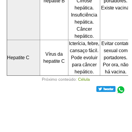
hepatite B
Cirrose
portadores.
hepática.
Existe vacina.
Insuficiência
hepática.
Câncer
hepático.
Icterícia, febre,
Evitar contato
cansaço fácil.
sexual com
Vírus da
Hepatite C
Pode evoluir
portadores.
hepatite C
para câncer
Por ora, não
hepático.
há vacina.
Próximo conteúdo:
Célula