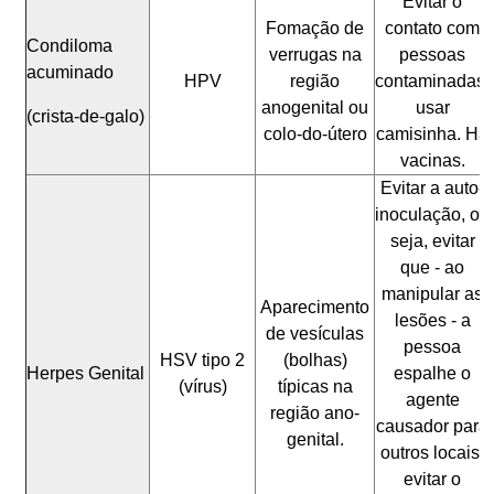
Evitar o
Fomação de
contato com
Condiloma
verrugas na
pessoas
acuminado
HPV
região
contaminadas;
anogenital ou
usar
(crista-de-galo)
colo-do-útero
camisinha. Há
vacinas.
Evitar a auto-
inoculação, ou
seja, evitar
que - ao
manipular as
Aparecimento
lesões - a
de vesículas
pessoa
HSV tipo 2
(bolhas)
Herpes Genital
espalhe o
(vírus)
típicas na
agente
região ano-
causador para
genital.
outros locais;
evitar o