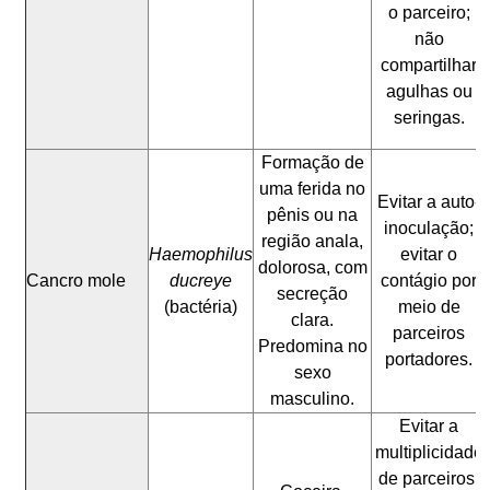
o parceiro;
não
compartilhar
agulhas ou
seringas.
Formação de
uma ferida no
Evitar a auto-
pênis ou na
inoculação;
região anala,
Haemophilus
evitar o
dolorosa, com
Cancro mole
ducreye
contágio por
secreção
(bactéria)
meio de
clara.
parceiros
Predomina no
portadores.
sexo
masculino.
Evitar a
multiplicidade
de parceiros;