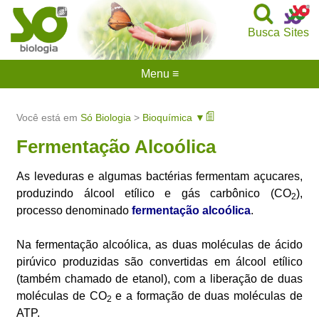
Busca
Sites
Menu ≡
Você está em
Só Biologia
>
Bioquímica ▼
Fermentação Alcoólica
As leveduras e algumas bactérias fermentam açucares,
produzindo álcool etílico e gás carbônico (CO
),
2
processo denominado
fermentação alcoólica
.
Na fermentação alcoólica, as duas moléculas de ácido
pirúvico produzidas são convertidas em álcool etílico
(também chamado de etanol), com a liberação de duas
moléculas de CO
e a formação de duas moléculas de
2
ATP.