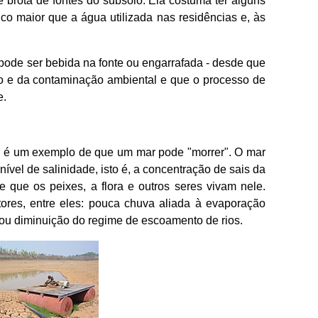
 brota de fontes do subsolo. Ela costuma ter alguns
o maior que a água utilizada nas residências e, às
 pode ser bebida na fonte ou engarrafada - desde que
ão e da contaminação ambiental e que o processo de
e.
e é um exemplo de que um mar pode "morrer". O mar
ível de salinidade, isto é, a concentração de sais da
e que os peixes, a flora e outros seres vivam nele.
tores, entre eles: pouca chuva aliada à evaporação
e ou diminuição do regime de escoamento de rios.