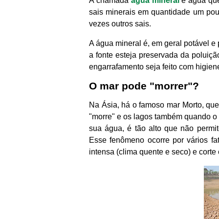
A chamada
água mineral
é água que
sais minerais em quantidade um pouc
vezes outros sais.
A água mineral é, em geral potável e
a fonte esteja preservada da poluiç
engarrafamento seja feito com higien
O mar pode "morrer"?
Na Ásia, há o famoso mar Morto, qu
"morre" e os lagos também quando o n
sua água, é tão alto que não permit
Esse fenômeno ocorre por vários fa
intensa (clima quente e seco) e cort