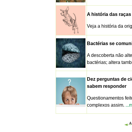
A história das raça
Veja a história da or
Bactérias se comun
A descoberta não alt
bactérias; altera ta
Dez perguntas de ci
sabem responder
Questionamentos feit
complexos assim.
...