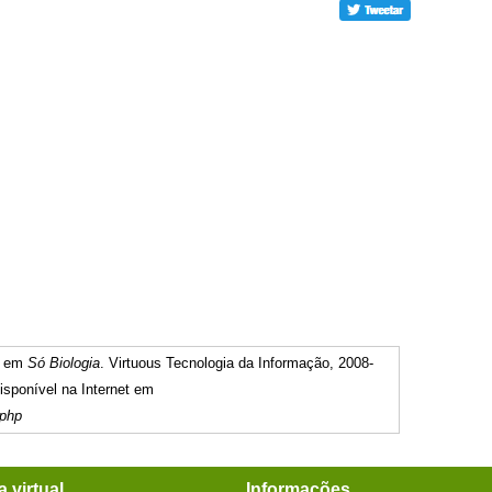
)" em
Só Biologia
. Virtuous Tecnologia da Informação, 2008-
sponível na Internet em
.php
a virtual
Informações