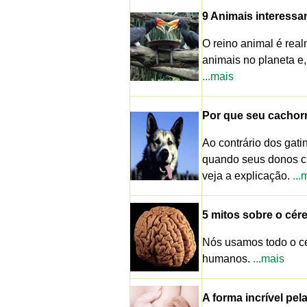
9 Animais interessa
O reino animal é rea
animais no planeta e
...mais
Por que seu cachorr
Ao contrário dos gat
quando seus donos c
veja a explicação.
...
5 mitos sobre o cé
Nós usamos todo o cé
humanos.
...mais
A forma incrível pel