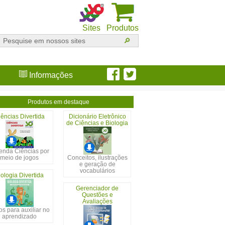
Sites
Produtos
Informações
Produtos em destaque
ências Divertida
Dicionário Eletrônico
de Ciências e Biologia
enda Ciências por
meio de jogos
Conceitos, ilustrações
e geração de
vocabulários
iologia Divertida
Gerenciador de
Questões e
Avaliações
s para auxiliar no
aprendizado