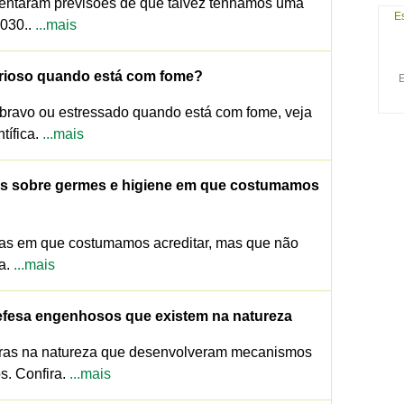
entaram previsões de que talvez tenhamos uma
E
2030..
...mais
urioso quando está com fome?
E
bravo ou estressado quando está com fome, veja
tífica.
...mais
os sobre germes e higiene em que costumamos
ias em que costumamos acreditar, mas que não
ra.
...mais
fesa engenhosos que existem na natureza
turas na natureza que desenvolveram mecanismos
. Confira.
...mais