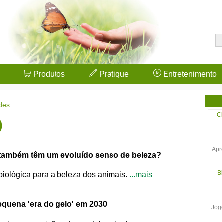
Produtos
Pratique
Entretenimento
des
Ci
)
Apr
 também têm um evoluído senso de beleza?
B
biológica para a beleza dos animais.
...mais
quena 'era do gelo' em 2030
Jogo