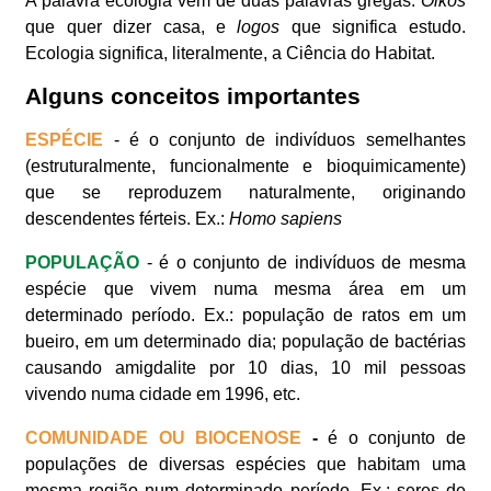
A palavra ecologia vem de duas palavras gregas:
Oikós
que quer dizer casa, e
logos
que significa estudo.
Ecologia significa, literalmente, a Ciência do Habitat.
Alguns conceitos importantes
ESPÉCIE
- é o conjunto de indivíduos semelhantes
(estruturalmente, funcionalmente e bioquimicamente)
que se reproduzem naturalmente, originando
descendentes férteis. Ex.:
Homo sapiens
POPULAÇÃO
- é o conjunto de indivíduos de mesma
espécie que vivem numa mesma área em um
determinado período. Ex.: população de ratos em um
bueiro, em um determinado dia; população de bactérias
causando amigdalite por 10 dias, 10 mil pessoas
vivendo numa cidade em 1996, etc.
COMUNIDADE OU BIOCENOSE
-
é o conjunto de
populações de diversas espécies que habitam uma
mesma região num determinado período. Ex.: seres de