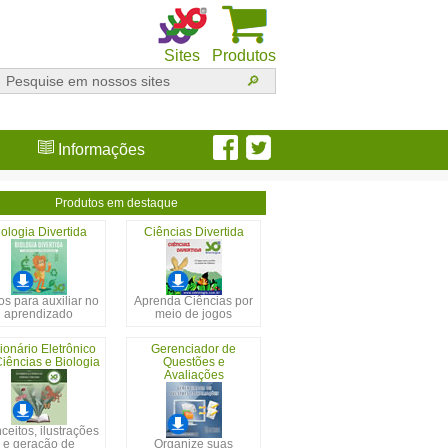
Sites
Produtos
Informações
Produtos em destaque
iologia Divertida
Ciências Divertida
s para auxiliar no
Aprenda Ciências por
aprendizado
meio de jogos
ionário Eletrônico
Gerenciador de
iências e Biologia
Questões e
Avaliações
ceitos, ilustrações
e geração de
Organize suas