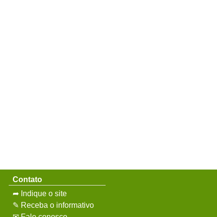
Contato
➦ Indique o site
✎ Receba o informativo
✉ Fale conosco