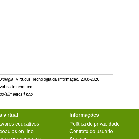
Biologia
. Virtuous Tecnologia da Informação, 2008-2026.
vel na Internet em
rpo/alimentos4.php
a virtual
Informações
twares educativos
Política de privacidade
eoaulas on-line
Contrato do usuário
otes promocionais
Anuncie