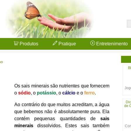
Produtos
Pratique
Entretenimento
no
B
Os sais minerais são nutrientes que fornecem
Jogo
o
sódio
, o
potássio
, o
cálcio
e o
ferro
.
Dic
Ao contrário do que muitos acreditam, a água
de C
que bebemos não é absolutamente pura. Ela
contém pequenas quantidades de
sais
minerais
dissolvidos. Estes sais também
Con