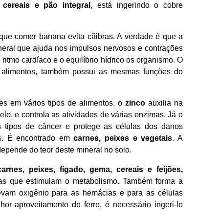
, cereais e pão integral
, está ingerindo o cobre
 que comer banana evita cãibras. A verdade é que a
neral que ajuda nos impulsos nervosos e contrações
ritmo cardíaco e o equilíbrio hídrico os organismo. O
s alimentos, também possui as mesmas funções do
s em vários tipos de alimentos, o
zinco
auxilia na
elo, e controla as atividades de várias enzimas. Já o
s tipos de câncer e protege as células dos danos
es. É encontrado em
carnes, peixes e vegetais
. A
epende do teor deste mineral no solo.
carnes, peixes, fígado, gema, cereais e feijões,
mas que estimulam o metabolismo. Também forma a
evam oxigênio para as hemácias e para as células
or aproveitamento do ferro, é necessário ingeri-lo