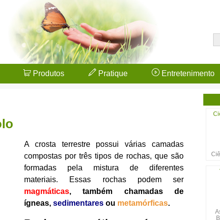
Produtos
Pratique
Entretenimento
Ci
olo
A crosta terrestre possui várias camadas
Ciê
compostas por três tipos de rochas, que são
formadas pela mistura de diferentes
materiais. Essas rochas podem ser
magmáticas
, também chamadas de
ígneas,
sedimentares
ou
metamórficas
.
A
B