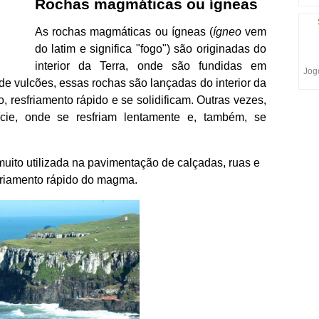
Rochas magmáticas ou ígneas
As rochas magmáticas ou ígneas (
ígneo
vem
do latim e significa "fogo") são originadas do
interior da Terra, onde são fundidas em
Jogo
de vulcões, essas rochas são lançadas do interior da
o, resfriamento rápido e se solidificam. Outras vezes,
ície, onde se resfriam lentamente e, também, se
uito utilizada na pavimentação de calçadas, ruas e
friamento rápido do magma.