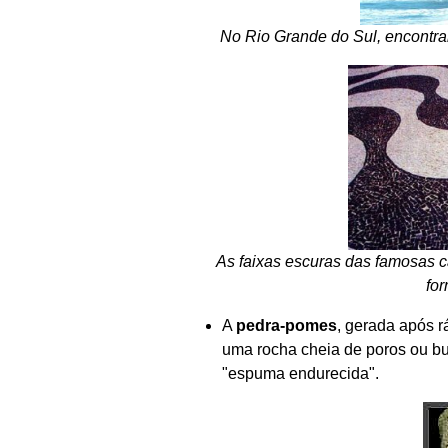
No Rio Grande do Sul, encontram
As faixas escuras das famosas 
for
A
pedra-pomes
, gerada após 
uma rocha cheia de poros ou b
"espuma endurecida".