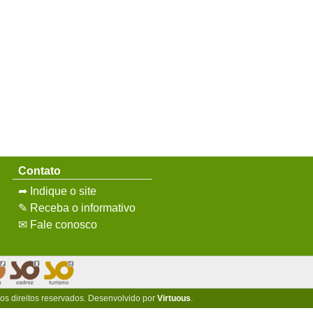
Contato
➦ Indique o site
✎ Receba o informativo
✉ Fale conosco
 os direitos reservados. Desenvolvido por
Virtuous
.