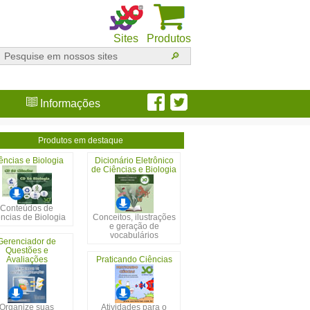
Sites
Produtos
Informações
Produtos em destaque
ências e Biologia
Dicionário Eletrônico
de Ciências e Biologia
Conteúdos de
ncias de Biologia
Conceitos, ilustrações
e geração de
vocabulários
Gerenciador de
Questões e
Avaliações
Praticando Ciências
Organize suas
Atividades para o