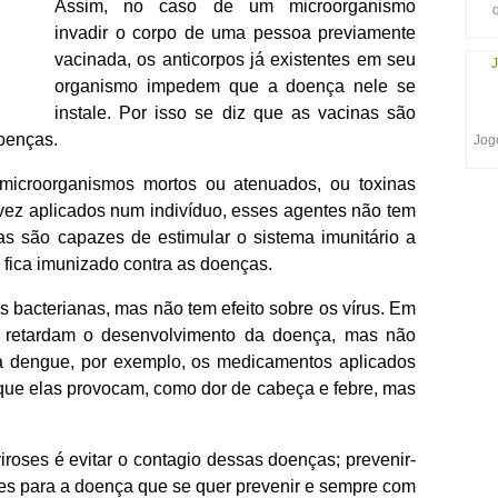
Assim, no caso de um microorganismo
invadir o corpo de uma pessoa previamente
vacinada, os anticorpos já existentes em seu
J
organismo impedem que a doença nele se
instale. Por isso se diz que as vacinas são
oenças.
Jogo
microorganismos mortos ou atenuados, ou toxinas
vez aplicados num indivíduo, esses agentes não tem
s são capazes de estimular o sistema imunitário a
o fica imunizado contra as doenças.
s bacterianas, mas não tem efeito sobre os vírus. Em
s retardam o desenvolvimento da doença, mas não
a dengue, por exemplo, os medicamentos aplicados
 que elas provocam, como dor de cabeça e febre, mas
viroses é evitar o contagio dessas doenças; prevenir-
es para a doença que se quer prevenir e sempre com