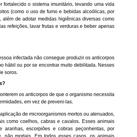
 fortalecido o sistema imunitário, levando uma vida
hábitos (como o uso de fumo e bebidas alcoólicas, por
m, além de adotar medidas higiênicas diversas como
as refeições, lavar frutas e verduras e beber apenas
ssoa infectada não consegue produzir os anticorpos
o hábil ou por se encontrar muito debilitada. Nesses
de soros.
as?
conterem os anticorpos de que o organismo necessita
ermidades, em vez de preveni-las.
a aplicação de microorganismos mortos ou atenuados,
is como coelhos, cabras e cavalos. Esses animais
aranhas, escorpiões e cobras peçonhentas, por
é, não mortais. Em todos esses casos, os animais