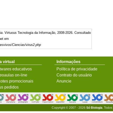
ia
. Virtuous Tecnologia da Informação, 2008-2026. Consultado
net em
esvivos/Ciencias/virus2.php
a virtual
Informações
twares educativos
Política de privacidade
eoaulas on-line
Contrato do usuário
otes promocionais
Anuncie
s pedidos
Copyright © 2007 - 2026
Só Biologia
. Todos