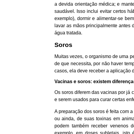
a devida orientação médica; e manter
saudável. Isso inclui evitar certos 
exemplo), dormir e alimentar-se be
lavar as mãos principalmente antes d
água tratada.
Soros
Muitas vezes, o organismo de uma pe
de que necessita, por não haver temp
casos, ela deve receber a aplicação 
Vacinas e soros: existem diferenç
Os soros diferem das vacinas por já 
e serem usados para curar certas enf
A preparação dos soros é feita com 
ou ainda, de suas toxinas em anima
podem também receber venenos de 
exemplo, em doses subletais, isto 