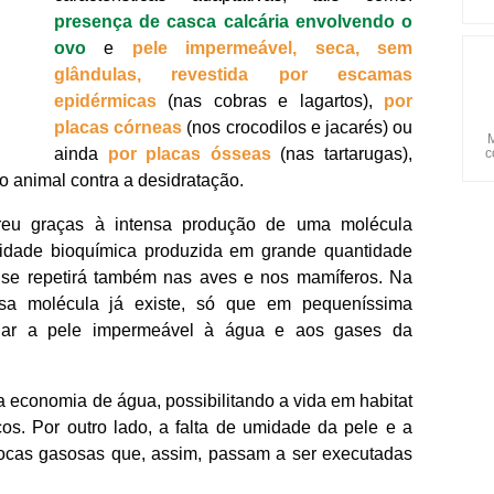
presença de casca calcária envolvendo o
ovo
e
pele impermeável, seca, sem
glândulas, revestida por escamas
epidérmicas
(nas cobras e lagartos),
por
placas córneas
(nos crocodilos e jacarés) ou
M
ainda
por placas ósseas
(nas tartarugas),
c
 animal contra a desidratação.
reu graças à intensa produção de uma molécula
vidade bioquímica produzida em grande quantidade
e se repetirá também nas aves e nos mamíferos. Na
ssa molécula já existe, só que em pequeníssima
rnar a pele impermeável à água e aos gases da
a economia de água, possibilitando a vida em habitat
cos. Por outro lado, a falta de umidade da pele e a
ocas gasosas que, assim, passam a ser executadas