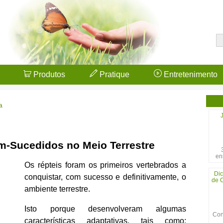
Produtos
Pratique
Entretenimento
a
m-Sucedidos no Meio Terrestre
en
Os répteis foram os primeiros vertebrados a
Dic
conquistar, com sucesso e definitivamente, o
de C
ambiente terrestre.
Isto porque desenvolveram algumas
Con
características adaptativas, tais como: