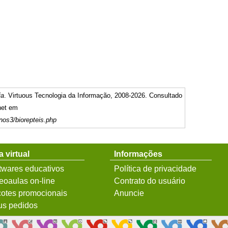
ia
. Virtuous Tecnologia da Informação, 2008-2026. Consultado
net em
nos3/biorepteis.php
a virtual
Informações
twares educativos
Política de privacidade
eoaulas on-line
Contrato do usuário
otes promocionais
Anuncie
s pedidos