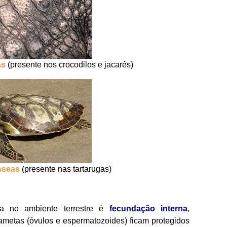
as
(presente nos crocodilos e jacarés)
sseas
(presente nas tartarugas)
a no ambiente terrestre é
fecundação interna
,
ametas (óvulos e espermatozoides) ficam protegidos