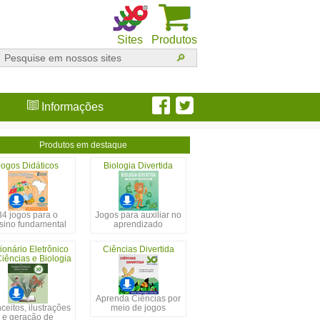
Sites
Produtos
Informações
Produtos em destaque
Jogos Didáticos
Biologia Divertida
34 jogos para o
Jogos para auxiliar no
sino fundamental
aprendizado
ionário Eletrônico
Ciências Divertida
iências e Biologia
Aprenda Ciências por
ceitos, ilustrações
meio de jogos
e geração de