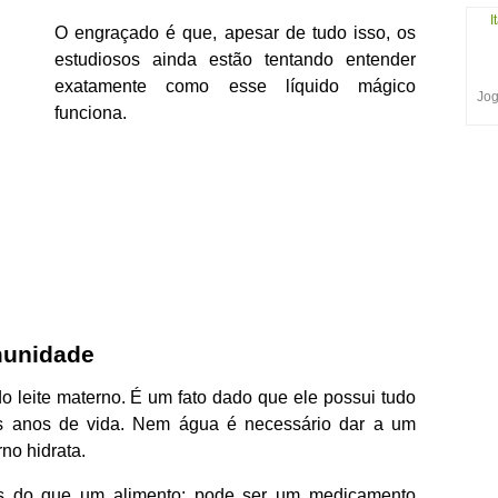
I
O engraçado é que, apesar de tudo isso, os
estudiosos ainda estão tentando entender
exatamente como esse líquido mágico
Jog
funciona.
munidade
do leite materno. É um fato dado que ele possui tudo
os anos de vida. Nem água é necessário dar a um
no hidrata.
s do que um alimento: pode ser um medicamento