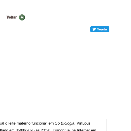
ual o leite materno funciona" em
Só Biologia
. Virtuous
tado em 05/08/2026 às 23:28. Disponível na Internet em