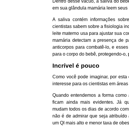
Dentro desse vácuo, a saliva do be
em sua glândula mamária leem seus s
A saliva contém informações sobr
cientistas sabem sobre a fisiologia i
leite materno usa para ajustar sua c
mamária detectam a presença de pa
anticorpos para combatê-lo, e esses 
para o corpo do bebê, protegendo-o, 
Incrível é pouco
Como você pode imaginar, por esta e
interesse para os cientistas em área
Quando entendemos a forma como a
ficam ainda mais evidentes. Já q
mudam todos os dias de acordo com a
não é de admirar que seja atribuído 
um QI mais alto e menor taxa de obe