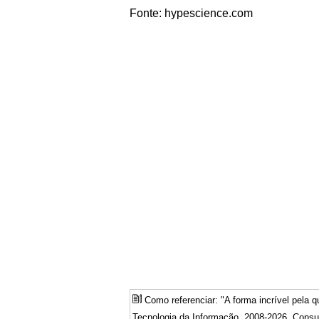
Fonte: hypescience.com
Como referenciar: "A forma incrível pela q
Tecnologia da Informação, 2008-2026. Consul