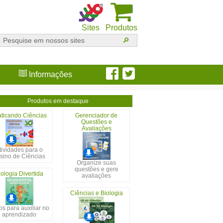
Sites
Produtos
Informações
Produtos em destaque
aticando Ciências
Gerenciador de
Questões e
Avaliações
tividades para o
sino de Ciências
Organize suas
questões e gere
iologia Divertida
avaliações
Ciências e Biologia
s para auxiliar no
aprendizado