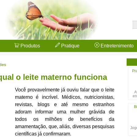
Produtos
Pratique
Entretenimento
des
Pr
qual o leite materno funciona
Você provavelmente já ouviu falar que o leite
A
en
materno é incrível. Médicos, nutricionistas,
revistas, blogs e até mesmo estranhos
B
adoram informar uma mulher grávida de
todos os milhões de benefícios da
amamentação, que, aliás, diversas pesquisas
Jogo
científicas já confirmaram.