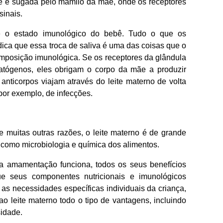
bê é sugada pelo mamilo da mãe, onde os receptores
inais.
e o estado imunológico do bebê. Tudo o que os
ndica que essa troca de saliva é uma das coisas que o
omposição imunológica. Se os receptores da glândula
tógenos, eles obrigam o corpo da mãe a produzir
anticorpos viajam através do leite materno de volta
por exemplo, de infecções.
 muitas outras razões, o leite materno é de grande
s como microbiologia e química dos alimentos.
 amamentação funciona, todos os seus benefícios
ue seus componentes nutricionais e imunológicos
s necessidades específicas individuais da criança,
ao leite materno todo o tipo de vantagens, incluindo
sidade.