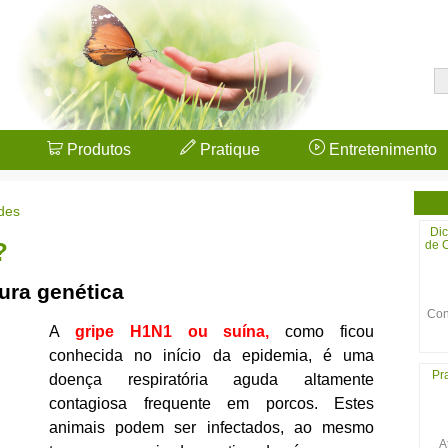
Produtos
Pratique
Entretenimento
des
Dic
de C
?
ura genética
Con
A
gripe H1N1 ou suína,
como ficou
conhecida no início da epidemia,
é uma
Pr
doença respiratória aguda altamente
contagiosa frequente em porcos. Estes
animais podem ser infectados, ao mesmo
A