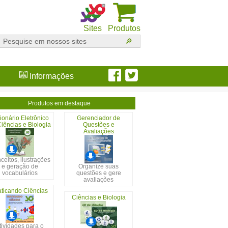
Sites
Produtos
Informações
Produtos em destaque
ionário Eletrônico
Gerenciador de
iências e Biologia
Questões e
Avaliações
ceitos, ilustrações
e geração de
Organize suas
vocabulários
questões e gere
avaliações
aticando Ciências
Ciências e Biologia
tividades para o