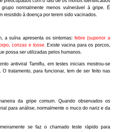
e preocupados com o fato de os mortos identificados
o grupo normalmente menos vulnerável à gripe. É
m resistido à doença por terem sido vacinados.
 a suína apresenta os sintomas:
febre (superior a
orpo, corizas e tosse.
Existe vacina para os porcos,
e possa ser utilizadas pelos humanos.
 antiviral Tamiflu, em testes iniciais mostrou-se
a. O tratamento, para funcionar, tem de ser feito nas
maneira da gripe comum. Quando observados os
rial para análise, normalmente o muco do nariz e da
meiramente se faz o chamado teste rápido para