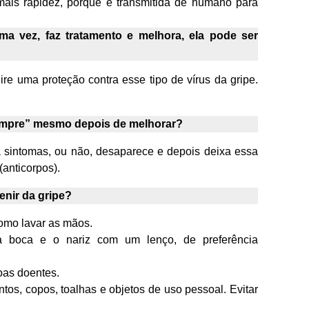
mais rapidez, porque é transmitida de humano para
 vez, faz tratamento e melhora, ela pode ser
re uma proteção contra esse tipo de vírus da gripe.
sempre” mesmo depois de melhorar?
a sintomas, ou não, desaparece e depois deixa essa
anticorpos).
nir da gripe?
omo lavar as mãos.
 a boca e o nariz com um lenço, de preferência
oas doentes.
os, copos, toalhas e objetos de uso pessoal. Evitar