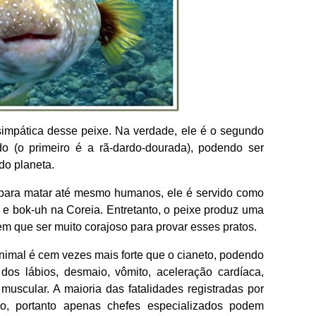
simpática desse peixe. Na verdade, ele é o segundo
 (o primeiro é a rã-dardo-dourada), podendo ser
do planeta.
e para matar até mesmo humanos, ele é servido como
e bok-uh na Coreia. Entretanto, o peixe produz uma
tem que ser muito corajoso para provar esses pratos.
animal é cem vezes mais forte que o cianeto, podendo
os lábios, desmaio, vômito, aceleração cardíaca,
a muscular. A maioria das fatalidades registradas por
, portanto apenas chefes especializados podem