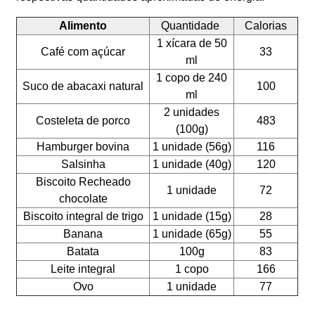
Alimento
Quantidade
Calorias
1 xícara de 50
Café com açúcar
33
ml
1 copo de 240
Suco de abacaxi natural
100
ml
2 unidades
Costeleta de porco
483
(100g)
Hamburger bovina
1 unidade (56g)
116
Salsinha
1 unidade (40g)
120
Biscoito Recheado
1 unidade
72
chocolate
Biscoito integral de trigo
1 unidade (15g)
28
Banana
1 unidade (65g)
55
Batata
100g
83
Leite integral
1 copo
166
Ovo
1 unidade
77