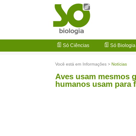
Só Ciências
Só Biologia
Você está em Informações >
Notícias
Aves usam mesmos ge
humanos usam para f