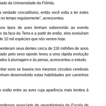
iado da Universidade da Flórida.
 verdade crocodiliano, então você volta a ter estes
 no tempo regularmente", acrescentou.
vos tipos de aves tenham sobrevivido ao evento
s da face da Terra e a partir de então, eles evoluíram
de 10 mil espécies que nós vemos hoje.
perderam seus dentes cerca de 116 milhões de anos
otado pelo sexo oposto levou a uma rápida evolução
ados à plumagem e às penas, acrescentou o estudo.
mitar sons se baseia nos mesmos circuitos cerebrais
ham desenvolvido estas habilidades por caminhos
s estão entre as aves cuja aparência mais lembra à
 professor associado de neurobiologia da Escola de