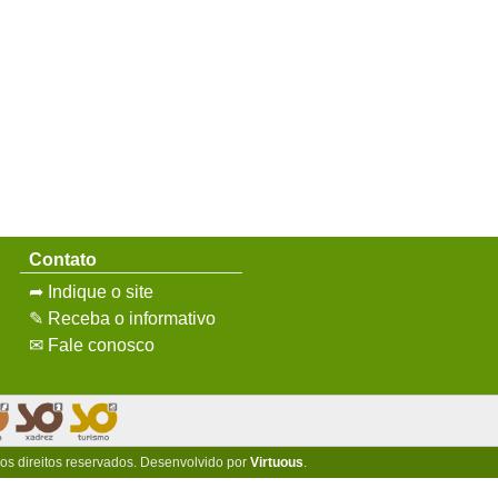
Contato
➦ Indique o site
✎ Receba o informativo
✉ Fale conosco
 os direitos reservados. Desenvolvido por
Virtuous
.