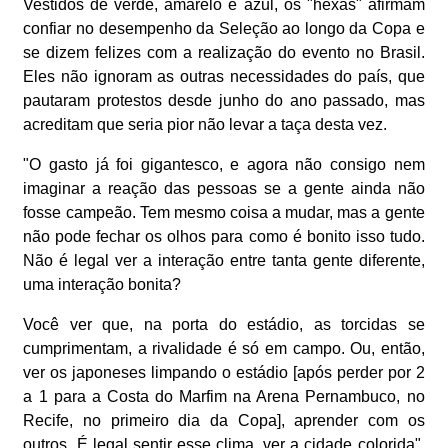
Vestidos de verde, amarelo e azul, os "hexas" afirmam
confiar no desempenho da Seleção ao longo da Copa e
se dizem felizes com a realização do evento no Brasil.
Eles não ignoram as outras necessidades do país, que
pautaram protestos desde junho do ano passado, mas
acreditam que seria pior não levar a taça desta vez.
"O gasto já foi gigantesco, e agora não consigo nem
imaginar a reação das pessoas se a gente ainda não
fosse campeão. Tem mesmo coisa a mudar, mas a gente
não pode fechar os olhos para como é bonito isso tudo.
Não é legal ver a interação entre tanta gente diferente,
uma interação bonita?
Você ver que, na porta do estádio, as torcidas se
cumprimentam, a rivalidade é só em campo. Ou, então,
ver os japoneses limpando o estádio [após perder por 2
a 1 para a Costa do Marfim na Arena Pernambuco, no
Recife, no primeiro dia da Copa], aprender com os
outros. É legal sentir esse clima, ver a cidade colorida",