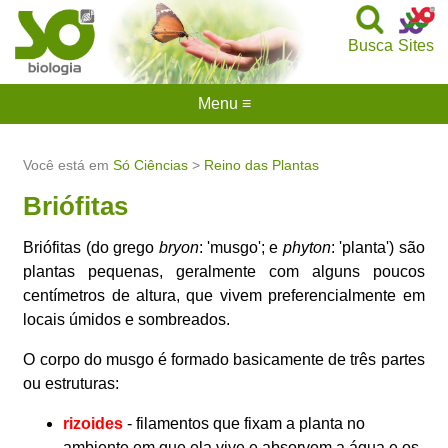
Busca
Sites
Menu ≡
Você está em
Só Ciências
>
Reino das Plantas
Briófitas
Briófitas (do grego
bryon
: 'musgo'; e
phyton
: 'planta') são
plantas pequenas, geralmente com alguns poucos
centímetros de altura, que vivem preferencialmente em
locais úmidos e sombreados.
O corpo do musgo é formado basicamente de três partes
ou estruturas:
rizoides
- filamentos que fixam a planta no
ambiente em que ela vive e absorvem a água e os