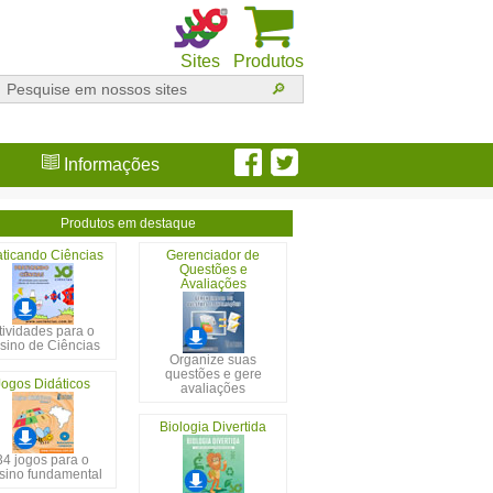
Sites
Produtos
Informações
Produtos em destaque
aticando Ciências
Gerenciador de
Questões e
Avaliações
tividades para o
sino de Ciências
Organize suas
questões e gere
Jogos Didáticos
avaliações
Biologia Divertida
34 jogos para o
sino fundamental