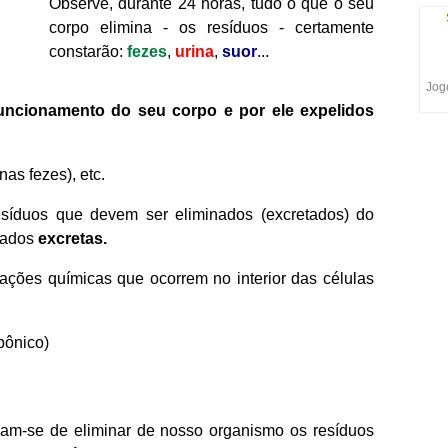
Observe, durante 24 horas, tudo o que o seu
corpo elimina - os resíduos - certamente
constarão:
fezes
,
urina
,
suor
...
Jogo
uncionamento do seu corpo e por ele expelidos
as fezes), etc.
síduos que devem ser eliminados (excretados) do
mados
excretas.
eações químicas que ocorrem no interior das células
bônico)
egam-se de eliminar de nosso organismo os resíduos