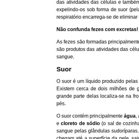
das atividades das células e també
expelindo-os sob forma de suor (pela
respiratório encarrega-se de elimina
Não confunda fezes com excretas!
As fezes são formadas principalmente
são produtos das atividades das cé
sangue.
Suor
O suor é um líquido produzido pela
Existem cerca de dois milhões de g
grande parte delas localiza-se na fr
pés.
O suor contém principalmente
água
,
e
cloreto de sódio
(o sal de cozinh
sangue pelas glândulas sudoríparas. 
chegam até a superfície da pele, sai