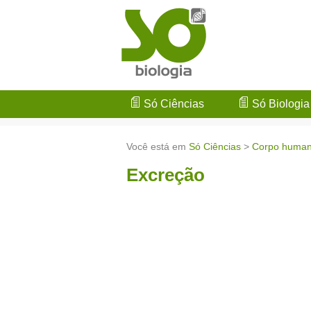
Só Ciências
Só Biologia
Você está em
Só Ciências
>
Corpo huma
Excreção